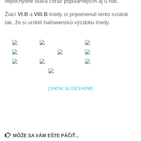
nepochybne stáva čoraz populárnejším aj u nás.
Žiaci
VI.B
a
VIII.B
triedy si pripomenuli tento sviatok
tak, že si urobili hallowenskú výzdobu triedy.
[SHOW SLIDESHOW]
MÔŽE SA VÁM EŠTE PÁČIŤ...