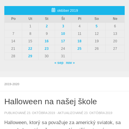
október 2019
Po
Ut
St
Št
Pi
So
Ne
1
2
3
4
5
6
7
8
9
10
11
12
13
14
15
16
17
18
19
20
21
22
23
24
25
26
27
28
29
30
31
« sep
nov »
2019-2020
Halloween na našej škole
PUBLIKOVANÉ
23. OKTÓBRA 2019
· AKTUALIZOVANÉ
23. OKTÓBRA 2019
Halloween, ktorý sa považuje za americký sviatok, sa