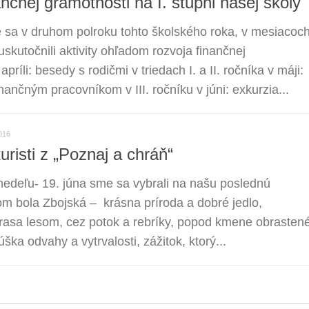
nčnej gramotnosti na I. stupni našej školy
e sa v druhom polroku tohto školského roka, v mesiacoc
 uskutočnili aktivity ohľadom rozvoja finančnej
apríli: besedy s rodičmi v triedach I. a II. ročníka v máji:
nančným pracovníkom v III. ročníku v júni: exkurzia...
016
uristi z „Poznaj a chráň“
nedeľu- 19. júna sme sa vybrali na našu poslednú
ľom bola Zbojská – krásna príroda a dobré jedlo,
trasa lesom, cez potok a rebríky, popod kmene obrasten
 odvahy a vytrvalosti, zážitok, ktorý...