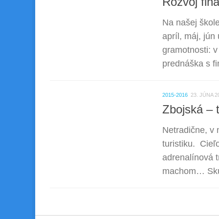
Rozvoj fina
Na našej škol
apríl, máj, jún
gramotnosti: v 
prednáška s fi
2015-2016
23. JÚNA 2
Zbojská – t
Netradične, v 
turistiku. Cie
adrenalínová 
machom… Skúška