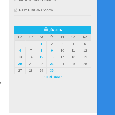
Mesto Rimavská Sobota
h
jún 2016
Po
Ut
St
Št
Pi
So
Ne
1
2
3
4
5
6
7
8
9
10
11
12
13
14
15
16
17
18
19
20
21
22
23
24
25
26
27
28
29
30
« máj
aug »
é