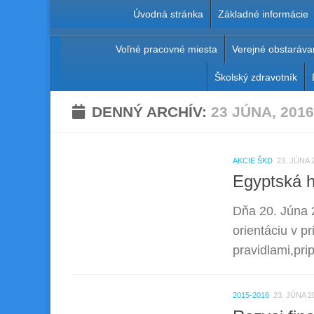
Úvodná stránka
Základné informácie
Preskočiť na obsah
Voľné pracovné miesta
Verejné obstaráva
Základná škola Pavl
Školský zdravotník
DENNÝ ARCHÍV:
23 JÚNA, 2016
AKCIE ŠKD
23. JÚNA 
Egyptská 
Dňa 20. Júna 
orientáciu v p
pravidlami,pri
2015-2016
23. JÚNA 2