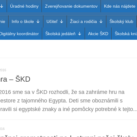
Úradné hodiny
Zverejňovanie dokumentov
Kde nás nájdete
nie
Info o škole
Učiteľ
Žiaci a rodičia
Školský klub
a Dobšinského Rimavská Sob
Digitálny koordinátor
Školská jedáleň
Akcie ŠKD
Školská kni
2016
hra – ŠKD
2016 sme sa v ŠKD rozhodli, že sa zahráme hru na
riestore z tajomného Egypta. Deti sme oboznámili s
pravili si egyptské znaky a iné pomôcky potrebné k tejto..
016