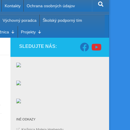
Kontakty
Ochrana osobných údajov
Výchovný poradca
Školský podporný tím
ota
žnica
Projekty
SLEDUJTE NÁS:
.
INÉ ODKAZY
Knižnica Mateja Hrebendu