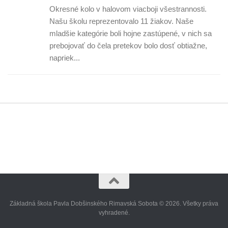
Okresné kolo v halovom viacboji všestrannosti.
Našu školu reprezentovalo 11 žiakov. Naše
mladšie kategórie boli hojne zastúpené, v nich sa
prebojovať do čela pretekov bolo dosť obtiažne,
napriek...
Základná škola Pavla Dobšinského Rimavská Sobota © 2026. Všetky práva
vyhradené.