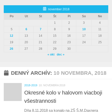
november 2018
Po
Ut
St
Št
Pi
So
Ne
1
2
3
4
5
6
7
8
9
10
11
12
13
14
15
16
17
18
19
20
21
22
23
24
25
26
27
28
29
30
« okt
dec »
DENNÝ ARCHÍV:
10 NOVEMBRA, 2018
2018-2019
10. NOVEMBRA 2018
Okresné kolo v halovom viacboji
všestrannosti
Dňa 8.11.2018 sa konalo na ZŠ Š.M.Daxnera