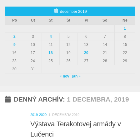
december 2019
Po
Ut
St
Št
Pi
So
Ne
1
2
3
4
5
6
7
8
9
10
11
12
13
14
15
16
17
18
19
20
21
22
23
24
25
26
27
28
29
30
31
« nov
jan »
DENNÝ ARCHÍV:
1 DECEMBRA, 2019
2019-2020
1. DECEMBRA 2019
Výstava Terakotovej armády v
Lučenci