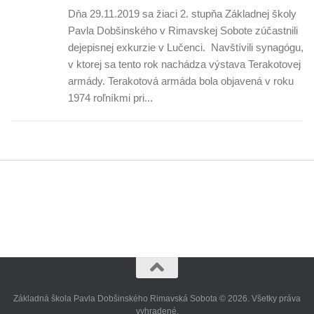
Dňa 29.11.2019 sa žiaci 2. stupňa Základnej školy
Pavla Dobšinského v Rimavskej Sobote zúčastnili
dejepisnej exkurzie v Lučenci. Navštívili synagógu,
v ktorej sa tento rok nachádza výstava Terakotovej
armády. Terakotová armáda bola objavená v roku
1974 roľníkmi pri...
Základná škola Pavla Dobšinského Rimavská Sobota © 2026. Všetky práva
vyhradené.