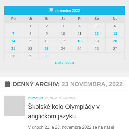
november 2022
Po
Ut
St
Št
Pi
So
Ne
1
2
3
4
5
6
7
8
9
10
11
12
13
14
15
16
17
18
19
20
21
22
23
24
25
26
27
28
29
30
« okt
dec »
DENNÝ ARCHÍV:
23 NOVEMBRA, 2022
2022-2023
23. NOVEMBRA 2022
Školské kolo Olympiády v
anglickom jazyku
V dňoch 21. a 23. novembra 2022 sa na našej