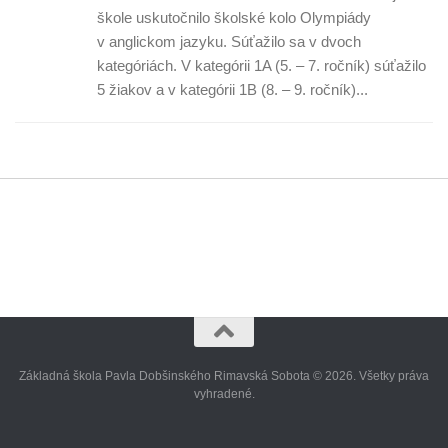
škole uskutočnilo školské kolo Olympiády
v anglickom jazyku. Súťažilo sa v dvoch
kategóriách. V kategórii 1A (5. – 7. ročník) súťažilo
5 žiakov a v kategórii 1B (8. – 9. ročník)...
Základná škola Pavla Dobšinského Rimavská Sobota © 2026. Všetky práva
vyhradené.