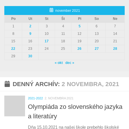
november 2021
Po
Ut
St
Št
Pi
So
Ne
1
2
3
4
5
6
7
8
9
10
11
12
13
14
15
16
17
18
19
20
21
22
23
24
25
26
27
28
29
30
« okt
dec »
DENNÝ ARCHÍV:
2 NOVEMBRA, 2021
2021-2022
2. NOVEMBRA 2021
Olympiáda zo slovenského jazyka
a literatúry
Dňa 15.10.2021 na našej škole prebehlo školské