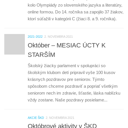
kolo Olympiády zo slovenského jazyka a literatúry,
online formou. Do 14. ročníka sa zapojilo 37 žiakov,
ktorí súťažili v kategórii C (žiaci 8. a 9. ročníka).
2021-2022
2. NOVEMBRA 2021
Október – MESIAC ÚCTY K
STARŠÍM
Školský žiacky parlament v spolupráci so
školským klubom detí pripravil vyše 100 kusov
krásnych pozdravov pre seniorov. Týmto
spôsobom chceme pozdraviť a popriať všetkým
seniorom nech im zdravie, šťastie, láska nablízku
vždy zostane. Naše pozdravy posielame...
AKCIE ŠKD
2. NOVEMBRA 2021
Októbrové aktivity v ŠKD