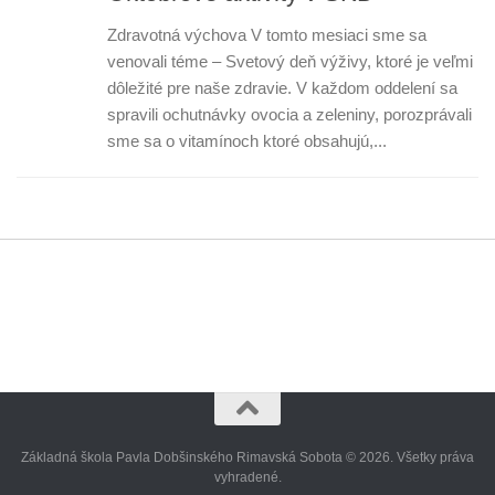
Zdravotná výchova V tomto mesiaci sme sa
venovali téme – Svetový deň výživy, ktoré je veľmi
dôležité pre naše zdravie. V každom oddelení sa
spravili ochutnávky ovocia a zeleniny, porozprávali
sme sa o vitamínoch ktoré obsahujú,...
Základná škola Pavla Dobšinského Rimavská Sobota © 2026. Všetky práva
vyhradené.