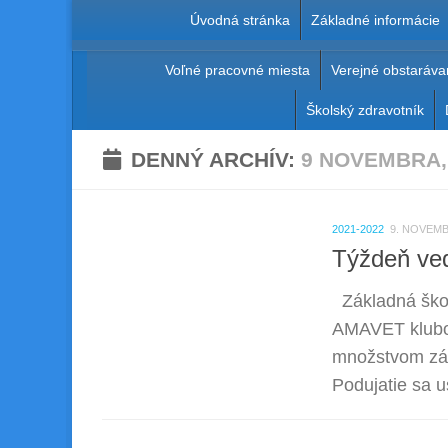
Úvodná stránka
Základné informácie
Preskočiť na obsah
Voľné pracovné miesta
Verejné obstaráva
Základná škola Pavl
Školský zdravotník
DENNÝ ARCHÍV:
9 NOVEMBRA,
2021-2022
9. NOVEMB
Týždeň ved
Základná škol
AMAVET klubom
množstvom záž
Podujatie sa u