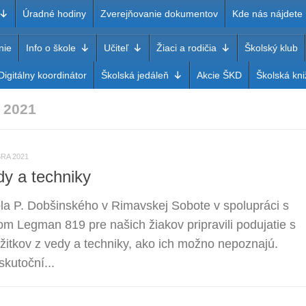
Úradné hodiny
Zverejňovanie dokumentov
Kde nás nájdete
nie
Info o škole
Učiteľ
Žiaci a rodičia
Školský klub
a Dobšinského Rimavská Sob
Digitálny koordinátor
Školská jedáleň
Akcie ŠKD
Školská kni
 2021
RA 2021
y a techniky
a P. Dobšinského v Rimavskej Sobote v spolupráci s
 Legman 819 pre našich žiakov pripravili podujatie s
itkov z vedy a techniky, ako ich možno nepoznajú.
skutoční...