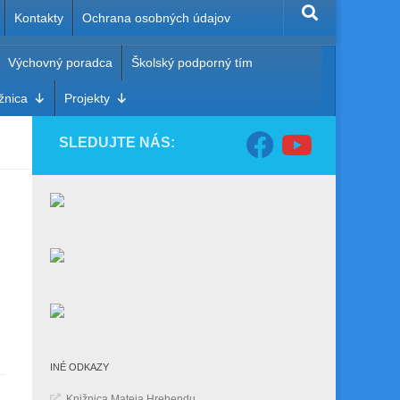
Kontakty
Ochrana osobných údajov
Výchovný poradca
Školský podporný tím
ota
žnica
Projekty
SLEDUJTE NÁS:
INÉ ODKAZY
Knižnica Mateja Hrebendu