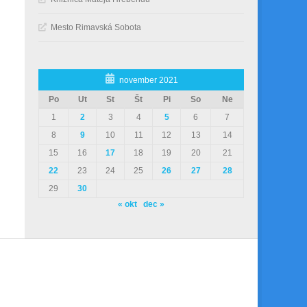
Mesto Rimavská Sobota
november 2021
Po
Ut
St
Št
Pi
So
Ne
1
2
3
4
5
6
7
8
9
10
11
12
13
14
15
16
17
18
19
20
21
22
23
24
25
26
27
28
29
30
« okt
dec »